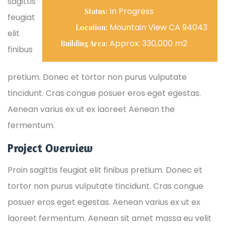
sagittis
In Progress
Status:
feugiat
Mountain View CA 94043
Location:
elit
Approx: 330,000 m2
Building Area:
finibus
pretium. Donec et tortor non purus vulputate
tincidunt. Cras congue posuer eros eget egestas.
Aenean varius ex ut ex laoreet Aenean the
fermentum.
Project Overview
Proin sagittis feugiat elit finibus pretium. Donec et
tortor non purus vulputate tincidunt. Cras congue
posuer eros eget egestas. Aenean varius ex ut ex
laoreet fermentum. Aenean sit amet massa eu velit