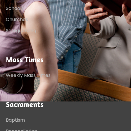
Schools
Churches
Safeguarding
Mass Times
Weekly Mass Times
Sacraments
Baptism