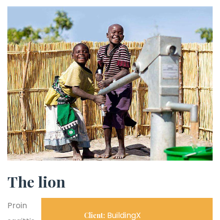
The lion
Proin
BuildingX
Client: