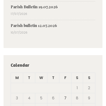
Parish Bulletin 19.07.2026
17/07/2026
Parish bulletin 12.07.2026
10/07/2026
Calendar
M
T
W
T
F
S
S
1
2
3
4
5
6
7
8
9