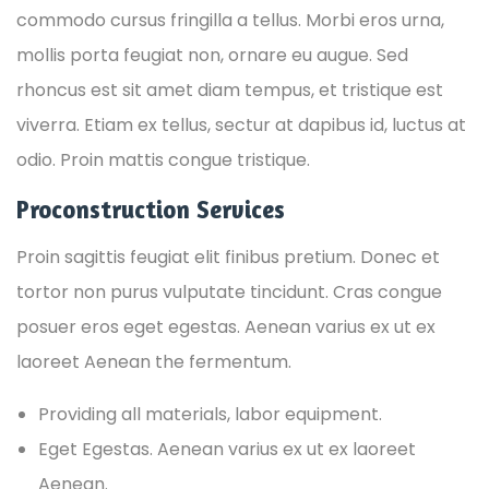
commodo cursus fringilla a tellus. Morbi eros urna,
mollis porta feugiat non, ornare eu augue. Sed
rhoncus est sit amet diam tempus, et tristique est
viverra. Etiam ex tellus, sectur at dapibus id, luctus at
odio. Proin mattis congue tristique.
Proconstruction Services
Proin sagittis feugiat elit finibus pretium. Donec et
tortor non purus vulputate tincidunt. Cras congue
posuer eros eget egestas. Aenean varius ex ut ex
laoreet Aenean the fermentum.
Providing all materials, labor equipment.
Eget Egestas. Aenean varius ex ut ex laoreet
Aenean.